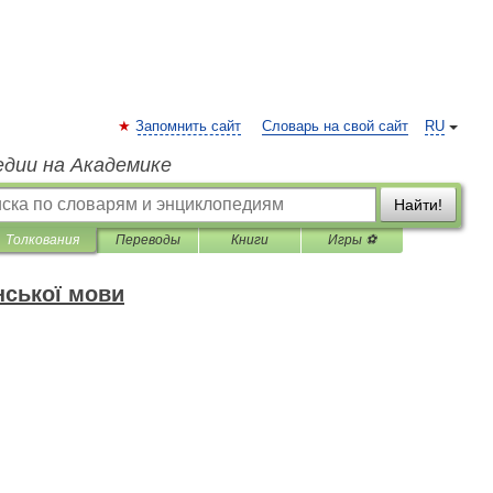
Запомнить сайт
Словарь на свой сайт
RU
едии на Академике
Найти!
Толкования
Переводы
Книги
Игры ⚽
нської мови