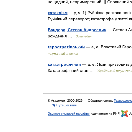
нещадний, непримиренний. || Сповнений 
катаклізм
— у, ч. 1) Руйнівна раптова пові
Руйнівний переворот; катастрофа у житті
Бандера, Степан Андреевич
— Степан Ан
рождения …
Википедия
геростратівський
— а, е. Властивий Геро
тлумачний словник
катастрофічний
— а, е. Який призводить д
Катастрофічний стан …
Український тлумачни
© Академик, 2000-2026
Обратная связь:
Техподдерж
👣 Путешествия
Экспорт словарей на сайты
, сделанные на PHP,
Jo