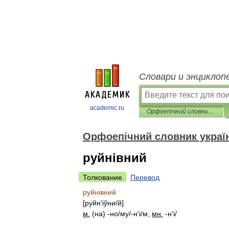
Словари и энциклоп
academic.ru
Орфоепічний словник української мови
Орфоепічний словник украї
руйнівний
Толкование
Перевод
руйн
і
вний
[
руйн
'і
ўн
и
/
й
]
м
.
(
на
) -
н
о
/
му
/-
н
'
і/
м
,
мн
.
-
н
'
і/