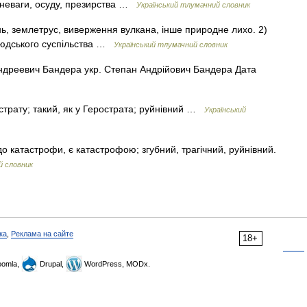
зневаги, осуду, презирства …
Український тлумачний словник
нь, землетрус, виверження вулкана, інше природне лихо. 2)
 людського суспільства …
Український тлумачний словник
дреевич Бандера укр. Степан Андрійович Бандера Дата
страту; такий, як у Герострата; руйнівний …
Український
о катастрофи, є катастрофою; згубний, трагічний, руйнівний.
й словник
ка
,
Реклама на сайте
18+
omla,
Drupal,
WordPress, MODx.