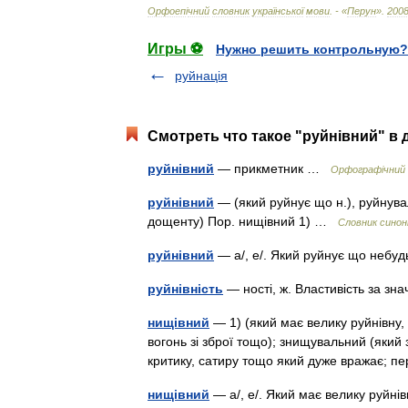
Орфоеп
і
чний
словник
української
мови
. - «
Перун
»
.
200
Игры ⚽
Нужно решить контрольную?
руйнація
Смотреть что такое "руйнівний" в 
руйнівний
— прикметник …
Орфографічний с
руйнівний
— (який руйнує що н.), руйнува
дощенту) Пор. нищівний 1) …
Словник синоні
руйнівний
— а/, е/. Який руйнує що неб
руйнівність
— ності, ж. Властивість за з
нищівний
— 1) (який має велику руйнівну,
вогонь зі зброї тощо); знищувальний (який 
критику, сатиру тощо який дуже вражає; 
нищівний
— а/, е/. Який має велику руйнівн