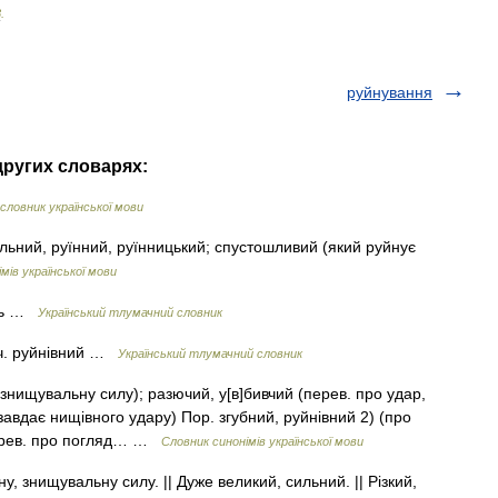
8
.
руйнування
других словарях:
ловник української мови
льний, руїнний, руїнницький; спустошливий (який руйнує
мів української мови
удь …
Український тлумачний словник
нач. руйнівний …
Український тлумачний словник
 знищувальну силу); разючий, у[в]бивчий (перев. про удар,
завдає нищівного удару) Пор. згубний, руйнівний 2) (про
перев. про погляд… …
Словник синонімів української мови
у, знищувальну силу. || Дуже великий, сильний. || Різкий,